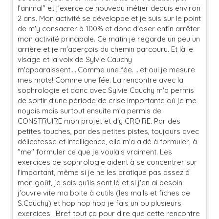
l'animal" et j'exerce ce nouveau métier depuis environ
2 ans. Mon activité se développe et je suis sur le point
de m'y consacrer à 100% et donc d'oser enfin arrêter
mon activité principale. Ce matin je regarde un peu un
arrière et je m'aperçois du chemin parcouru. Et là le
visage et la voix de Sylvie Cauchy
m'apparaissent.....Comme une fée. ...et oui je mesure
mes mots! Comme une fée. La rencontre avec la
sophrologie et donc avec Sylvie Cauchy m'a permis
de sortir d'une période de crise importante où je me
noyais mais surtout ensuite m'a permis de
CONSTRUIRE mon projet et d'y CROIRE. Par des
petites touches, par des petites pistes, toujours avec
délicatesse et intelligence, elle m'a aidé à formuler, à
"me" formuler ce que je voulais vraiment. Les
exercices de sophrologie aident à se concentrer sur
l'important, même si je ne les pratique pas assez à
mon goût, je sais qu'ils sont là et si j'en ai besoin
j'ouvre vite ma boite à outils (les mails et fiches de
S.Cauchy) et hop hop hop je fais un ou plusieurs
exercices . Bref tout ça pour dire que cette rencontre